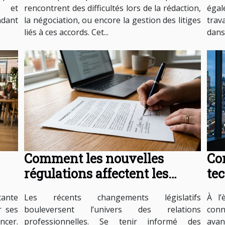
s et
rencontrent des difficultés lors de la rédaction,
égal
ndant
la négociation, ou encore la gestion des litiges
trav
liés à ces accords. Cet...
dans
Comment les nouvelles
Co
régulations affectent les
te
?
contrats de travail ?
ell
tante
Les récents changements législatifs
À l’
r ses
bouleversent l’univers des relations
conn
ncer.
professionnelles. Se tenir informé des
ava