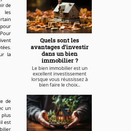
ir de
 les
tain
pour
 Pour
Quels sont les
ivent
avantages d’investir
tées.
dans un bien
ur la
immobilier ?
Le bien immobilier est un
excellent investissement
lorsque vous réussissez à
bien faire le choix...
ce de
ec un
 plus
il est
ilier