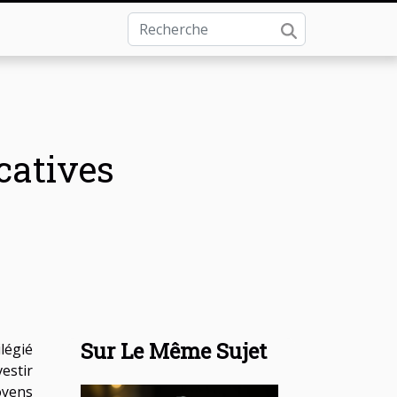
catives
Sur Le Même Sujet
égié
estir
oyens