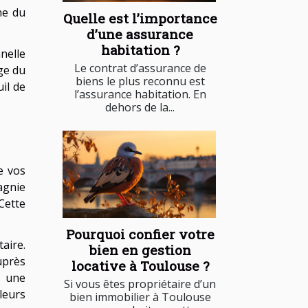
ne du
Quelle est l’importance
d’une assurance
habitation ?
nelle
Le contrat d’assurance de
ge du
biens le plus reconnu est
uil de
l’assurance habitation. En
dehors de la...
e vos
agnie
Cette
Pourquoi confier votre
aire.
bien en gestion
uprès
locative à Toulouse ?
t une
Si vous êtes propriétaire d’un
leurs
bien immobilier à Toulouse