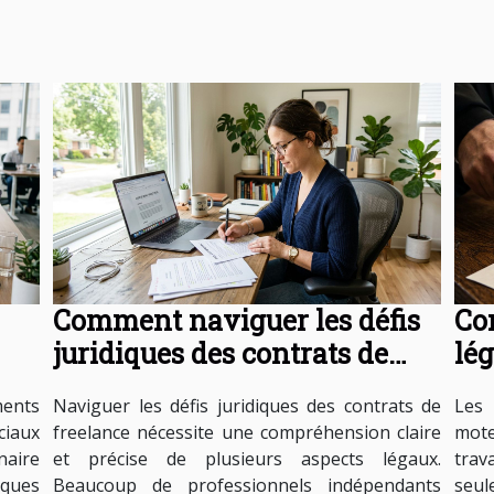
Comment naviguer les défis
Co
juridiques des contrats de
lég
freelance ?
les
ments
Naviguer les défis juridiques des contrats de
Les 
ciaux
freelance nécessite une compréhension claire
mote
naire
et précise de plusieurs aspects légaux.
trav
iques
Beaucoup de professionnels indépendants
seul