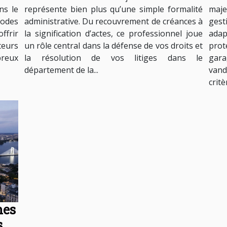
ns le
représente bien plus qu’une simple formalité
maj
odes
administrative. Du recouvrement de créances à
gest
ffrir
la signification d’actes, ce professionnel joue
ada
teurs
un rôle central dans la défense de vos droits et
prot
breux
la résolution de vos litiges dans le
gara
département de la...
vand
critèr
nes
s