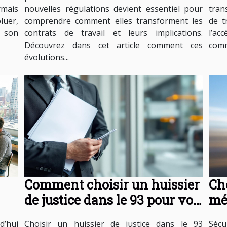
rmais
nouvelles régulations devient essentiel pour
tran
luer,
comprendre comment elles transforment les
de t
r son
contrats de travail et leurs implications.
l’ac
Découvrez dans cet article comment ces
comm
évolutions...
Comment choisir un huissier
Cho
de justice dans le 93 pour vos
mé
besoins légaux ?
vo
d’hui
Choisir un huissier de justice dans le 93
Sécu