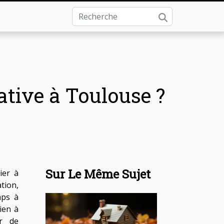
ative à Toulouse ?
Sur Le Même Sujet
ier à
tion,
mps à
ien à
ir de