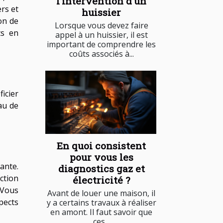
l’intervention d’un
ers et
huissier
ion de
Lorsque vous devez faire
ts en
appel à un huissier, il est
important de comprendre les
coûts associés à...
icier
au de
En quoi consistent
pour vous les
ante.
diagnostics gaz et
action
électricité ?
. Vous
Avant de louer une maison, il
pects
y a certains travaux à réaliser
en amont. Il faut savoir que
ces...