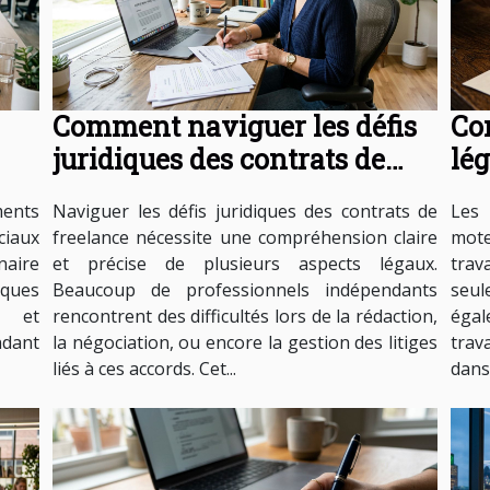
Comment naviguer les défis
Co
juridiques des contrats de
lég
freelance ?
les
ments
Naviguer les défis juridiques des contrats de
Les 
ciaux
freelance nécessite une compréhension claire
mote
naire
et précise de plusieurs aspects légaux.
trav
iques
Beaucoup de professionnels indépendants
seul
s et
rencontrent des difficultés lors de la rédaction,
égal
ndant
la négociation, ou encore la gestion des litiges
trav
liés à ces accords. Cet...
dans