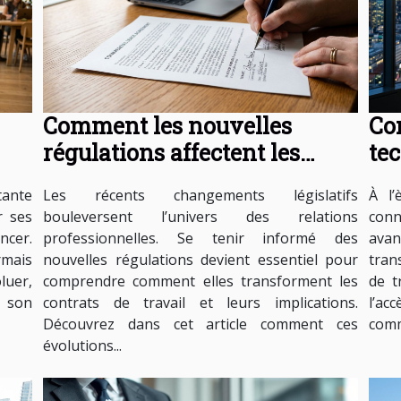
Comment les nouvelles
Co
régulations affectent les
te
?
contrats de travail ?
ell
tante
Les récents changements législatifs
À l’
r ses
bouleversent l’univers des relations
conn
ncer.
professionnelles. Se tenir informé des
ava
rmais
nouvelles régulations devient essentiel pour
tran
luer,
comprendre comment elles transforment les
de t
r son
contrats de travail et leurs implications.
l’ac
Découvrez dans cet article comment ces
comm
évolutions...