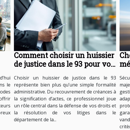
Comment choisir un huissier
Cho
de justice dans le 93 pour vos
mé
besoins légaux ?
vo
d’hui
Choisir un huissier de justice dans le 93
Sécu
ns le
représente bien plus qu’une simple formalité
maj
odes
administrative. Du recouvrement de créances à
gest
ffrir
la signification d’actes, ce professionnel joue
ada
teurs
un rôle central dans la défense de vos droits et
prot
breux
la résolution de vos litiges dans le
gara
département de la...
vand
critèr