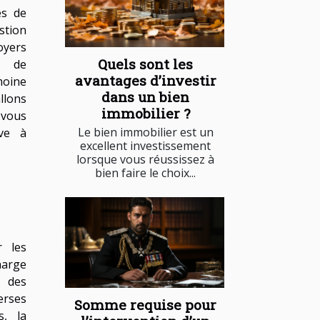
es de
stion
oyers
Quels sont les
s de
avantages d’investir
moine
dans un bien
llons
immobilier ?
 vous
Le bien immobilier est un
ive à
excellent investissement
lorsque vous réussissez à
bien faire le choix...
r les
harge
e des
erses
Somme requise pour
s, la