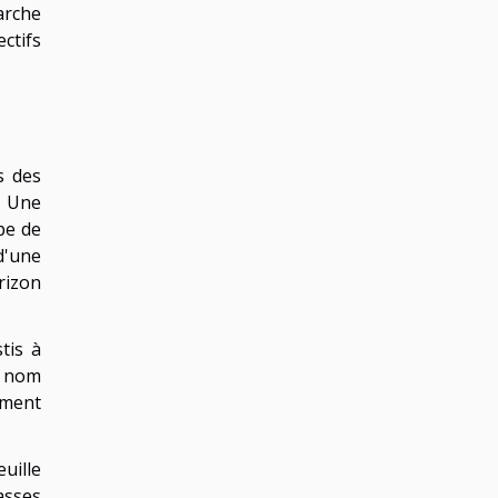
arche
ctifs
s des
. Une
pe de
d'une
rizon
tis à
e nom
lement
euille
asses