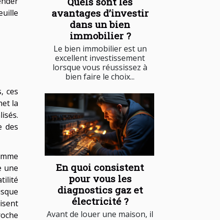
Quels sont les
ender
avantages d’investir
uille
dans un bien
immobilier ?
Le bien immobilier est un
excellent investissement
lorsque vous réussissez à
bien faire le choix...
, ces
met la
isés.
e des
comme
En quoi consistent
e une
pour vous les
tilité
diagnostics gaz et
isque
électricité ?
isent
Avant de louer une maison, il
roche