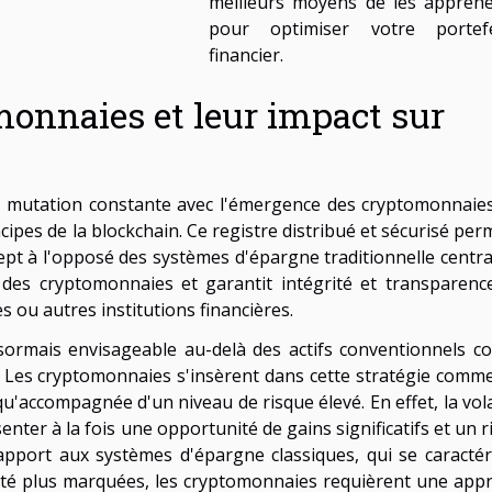
meilleurs moyens de les appréh
pour optimiser votre portefe
financier.
monnaies et leur impact sur
n mutation constante avec l'émergence des cryptomonnaies
cipes de la blockchain. Ce registre distribué et sécurisé per
ept à l'opposé des systèmes d'épargne traditionnelle central
 des cryptomonnaies et garantit intégrité et transparenc
 ou autres institutions financières.
désormais envisageable au-delà des actifs conventionnels 
ns. Les cryptomonnaies s'insèrent dans cette stratégie comm
qu'accompagnée d'un niveau de risque élevé. En effet, la vola
ter à la fois une opportunité de gains significatifs et un r
apport aux systèmes d'épargne classiques, qui se caractér
ilité plus marquées, les cryptomonnaies requièrent une app