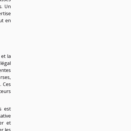
s. Un
rtise
ut en
et la
légal
entes
rses,
. Ces
teurs
s est
ative
er et
er les