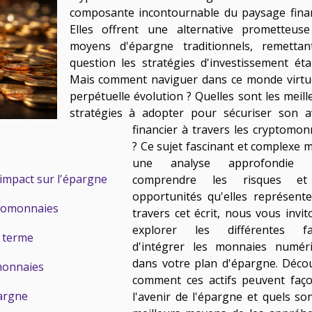
composante incontournable du paysage finan
Elles offrent une alternative prometteus
moyens d'épargne traditionnels, remetta
question les stratégies d'investissement étab
Mais comment naviguer dans ce monde virtu
perpétuelle évolution ? Quelles sont les meill
stratégies à adopter pour sécuriser son a
financier à travers les cryptomon
? Ce sujet fascinant et complexe m
une analyse approfondie 
impact sur l'épargne
comprendre les risques et
opportunités qu'elles représente
yptomonnaies
travers cet écrit, nous vous invit
explorer les différentes fa
g terme
d'intégrer les monnaies numér
dans votre plan d'épargne. Déco
monnaies
comment ces actifs peuvent faç
pargne
l'avenir de l'épargne et quels son