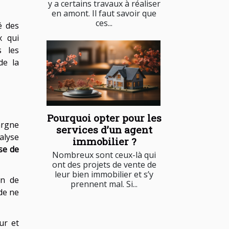
y a certains travaux à réaliser
en amont. Il faut savoir que
ces...
é des
x qui
s les
de la
Pourquoi opter pour les
argne
services d’un agent
alyse
immobilier ?
yse de
Nombreux sont ceux-là qui
ont des projets de vente de
leur bien immobilier et s’y
in de
prennent mal. Si...
de ne
ur et