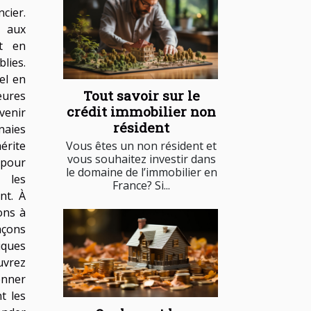
cier.
e aux
nt en
lies.
el en
Tout savoir sur le
eures
crédit immobilier non
venir
résident
naies
Vous êtes un non résident et
érite
vous souhaitez investir dans
pour
le domaine de l’immobilier en
 les
France? Si...
nt. À
ons à
çons
iques
uvrez
onner
t les