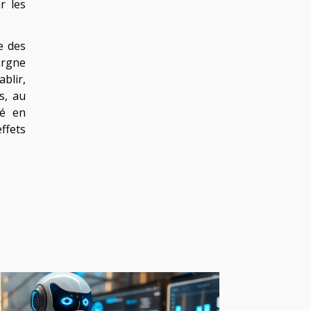
r les
e des
argne
blir,
s, au
sé en
ffets