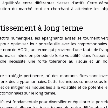
 équilibrée entre différentes classes d'actifs. Cette dém
lution du marché tout en cherchant à atteindre les obje
stissement à long terme
actifs numériques, les épargnants avisés se tournent ver
 pour optimiser leur portefeuille avec les cryptomonnaies
le nom de HODL, un terme qui provient d'une faute de frap
monnaies même en période de forte volatilité, dans l'espoir 
oche nécessite une forte tolérance au risque et un ho
e stratégie pertinente, où des montants fixes sont inves
 prix des cryptomonnaies. Cette technique, connue sous l
t de mitiger les risques liés à la volatilité et de potentiel
yptomonnaies sur le long terme.
ifs est fondamentale pour diversifier et équilibrer le portef
r comment allouer les investissements entre différentes cl