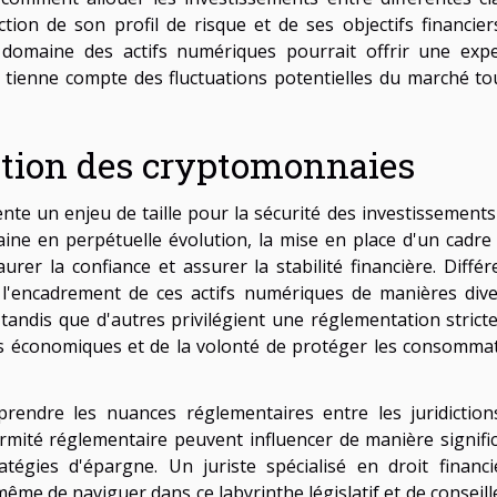
ction de son profil de risque et de ses objectifs financier
e domaine des actifs numériques pourrait offrir une expe
i tienne compte des fluctuations potentielles du marché to
ation des cryptomonnaies
te un enjeu de taille pour la sécurité des investissements 
ne en perpétuelle évolution, la mise en place d'un cadre 
rer la confiance et assurer la stabilité financière. Différ
 l'encadrement de ces actifs numériques de manières dive
tandis que d'autres privilégient une réglementation stricte
ifs économiques et de la volonté de protéger les consomma
rendre les nuances réglementaires entre les juridiction
ormité réglementaire peuvent influencer de manière signific
atégies d'épargne. Un juriste spécialisé en droit financi
même de naviguer dans ce labyrinthe législatif et de conseill