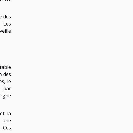
e des
. Les
eille
table
n des
s, le
e par
argne
et la
t une
. Ces